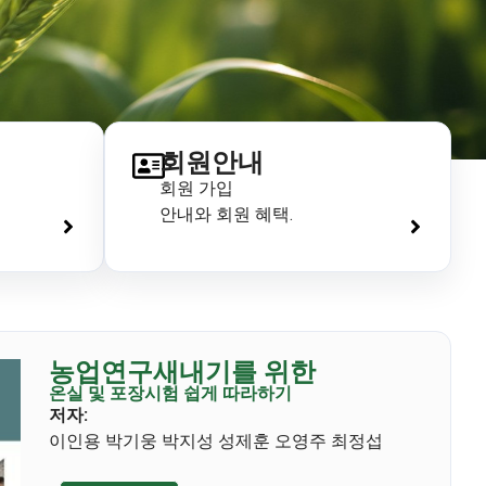
회원안내
회원 가입
안내와 회원 혜택.
농업연구새내기를 위한
온실 및 포장시험 쉽게 따라하기
저자:
이인용 박기웅 박지성 성제훈 오영주 최정섭